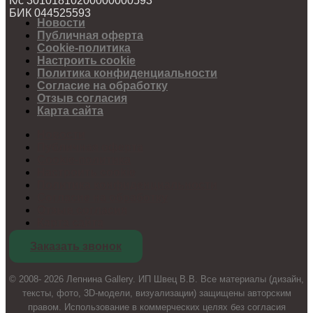
К/с 30101810200000000593
БИК 044525593
Новости
Публичная оферта
Cookie-политика
Настроить cookie
Политика конфиденциальности
Согласие на обработку
Отзыв согласия
Карта сайта
Новости
Публичная оферта
Cookie-политика
Настроить cookie
Политика конфиденциальности
Согласие на обработку
Отзыв согласия
Карта сайта
Заказать звонок
© 2008- 2026 Лепнина Gallery. ИП Швец В.В. Все материалы (дизайн,
тексты, фото, 3D-модели, визуализации) защищены авторским
правом. Использование в коммерческих целях без согласия