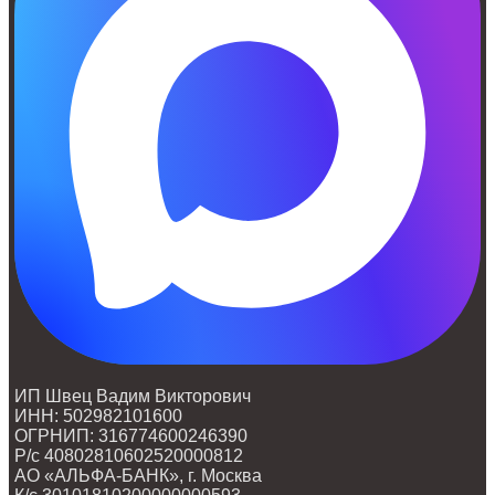
ИП Швец Вадим Викторович
ИНН: 502982101600
ОГРНИП: 316774600246390
Р/с 40802810602520000812
АО «АЛЬФА-БАНК», г. Москва