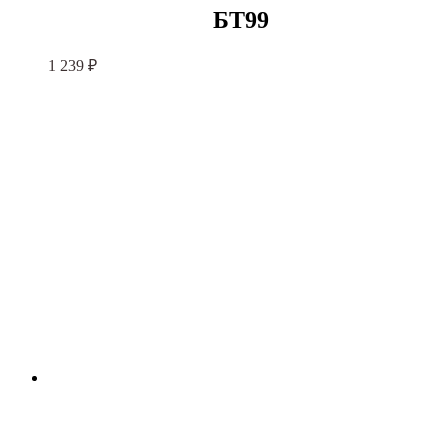
БТ99
1 239
₽