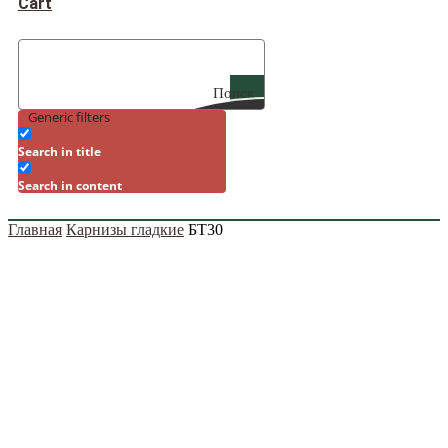
Cart
Поиск
Generic filters
Search in title
Search in content
Главная
Карнизы гладкие
БТ30