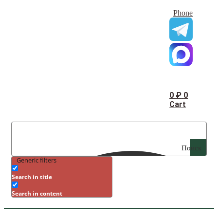
Phone
0
₽
0
Cart
Поиск
Generic filters
Search in title
Search in content